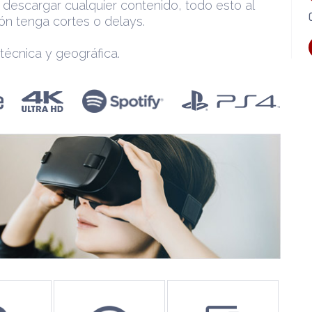
 descargar cualquier contenido, todo esto al
ón tenga cortes o delays.
 técnica y geográfica.