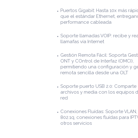
Puertos Gigabit: Hasta 10x más ráp
que el estándar Ethernet, entrega
performance cableada
Soporte llamadas VOIP: recibe y rea
llamafas vía Internet
Gestión Remota Fácil: Soporta Gest
ONT y COntrol de Interfaz (OMCI),
permitiendo una configuración y g
remota sencilla desde una OLT
Soporte puerto USB 2.0: Comparte
archivos y media con los equipos d
red
Conexiones Fluídas: Soporte VLAN,
802.1q, conexiones fluídas para IPT
otros servicios