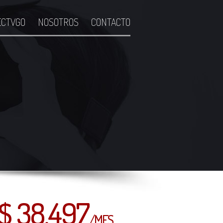
ECTVGO
NOSOTROS
CONTACTO
$ 38.497
/MES