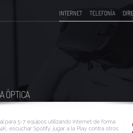
INTERNET
TELEFONÍA
DIR
A ÓPTICA
l para 5-7 equipos utilizando Internet de forma
 4K, escuchar Spotify, jugar a la Play contra otros