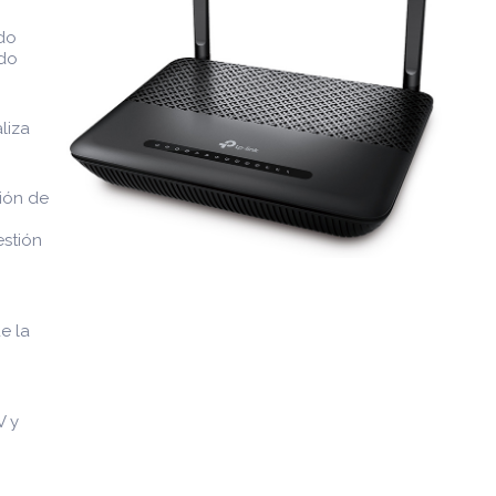
ido
ndo
liza
ión de
estión
e la
V y