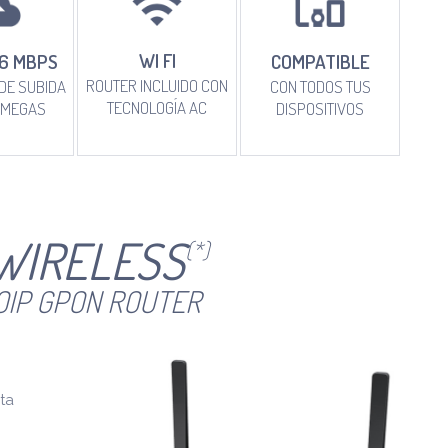
WI FI
COMPATIBLE
6 MBPS
ROUTER INCLUIDO CON
CON TODOS TUS
DE SUBIDA
TECNOLOGÍA AC
DISPOSITIVOS
 MEGAS
WIRELESS
(*)
OIP GPON ROUTER
ta